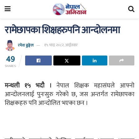
रामेछापका शिक्षहरुपनि आन्दोलनमा
रमेश ढुङ्गेल
१५ भाद्र २०८२, आईतवार
49
SHARES
मन्थली १५ भदौ ।
नेपाल शिक्षक महासंघले आफ्नो
आन्दोलनलाई पुनःसुरु गरेको छ, जस अन्तर्गत रामेछापका
शिक्षकहरु पनि आन्दोलित भएका छन ।