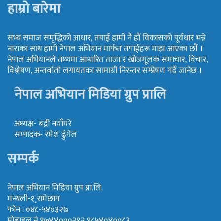
हाम्रो बारेमा
सभ्य समाज समृद्धिको आधार, तपाई हामी नै हौं विकासको पूर्वधार भन्ने
नाराका साथ हामी नेपाल अभियान मार्फत तपाईहरू माझ आएका छौं ।
नेपाल अभियानले तथ्यमा आधारित ताजा र खोजमूलक समाचार, विचार,
विश्लेषण, अन्तर्वार्ता लगायतका सामाग्री निरन्तर सम्प्रेषण गर्दै जानेछ ।
नेपाल अभियान मिडिया ग्रुप प्रालि
अध्यक्ष- बद्री नयाँघरे
सम्पादक- रमेश ढुंगेल
सम्पर्क
नेपाल अभियान मिडिया ग्रुप प्रा.लि.
मन्थली-१¸रामेछाप
फोन : ०४८-५४०३२७
मोबाइल नं ९७४४०००२९२,९८५४०४००८३