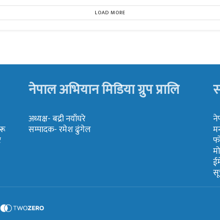
LOAD MORE
नेपाल अभियान मिडिया ग्रुप प्रालि
स
अध्यक्ष- बद्री नयाँघरे
ने
रू
सम्पादक- रमेश ढुंगेल
मन
र
फ
म
ई
स