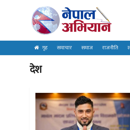
गृह
समाचार
समाज
राजनीति
स
देश