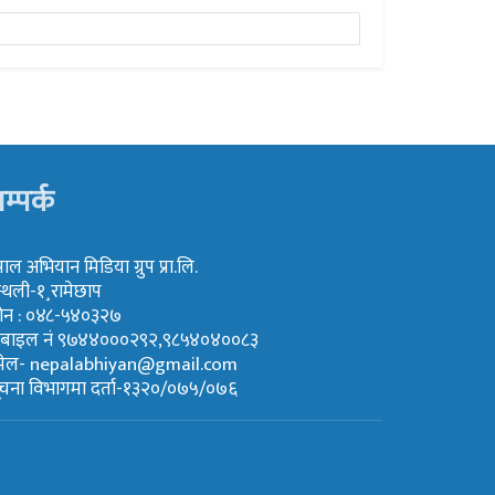
म्पर्क
पाल अभियान मिडिया ग्रुप प्रा.लि.
्थली-१¸रामेछाप
ोन : ०४८-५४०३२७
ोबाइल नं ९७४४०००२९२,९८५४०४००८३
मेल-
nepalabhiyan@gmail.com
ूचना विभागमा दर्ता-१३२०/०७५/०७६