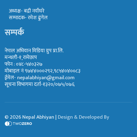
अध्यक्ष- बद्री नयाँघरे
सम्पादक- रमेश ढुंगेल
सम्पर्क
नेपाल अभियान मिडिया ग्रुप प्रा.लि.
मन्थली-१¸रामेछाप
फोन : ०४८-५४०३२७
मोबाइल नं ९७४४०००२९२,९८५४०४००८३
ईमेल-
nepalabhiyan@gmail.com
सूचना विभागमा दर्ता-१३२०/०७५/०७६
© 2026 Nepal Abhiyan |
Design & Developed By