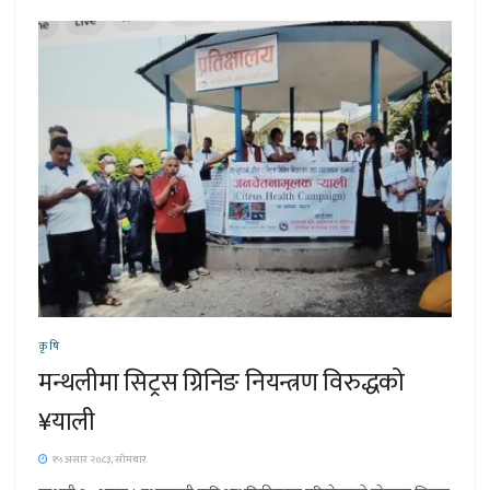
कृषि
मन्थलीमा सिट्रस ग्रिनिङ नियन्त्रण विरुद्धको
¥याली
१५ असार २०८३, सोमबार