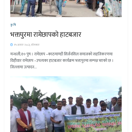
कृषि
भक्तपुरमा रामेछापको हाटबजार
१५ असार २०८३, सोमबार
मन्थली,१० पुष । रामेछाप –काठमाण्डौ सिर्जनसिल समाजको सहजिकरणमा
विहीवार रामेछाप –उपत्यका हाटबजार कार्यक्रम भक्तपुरमा सम्पन्न भएको छ ।
जिल्लामा उत्पादन...