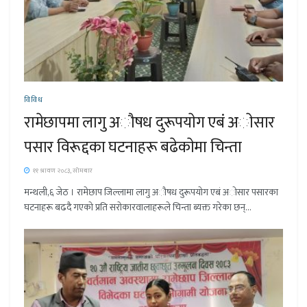
विविध
रामेछापमा लागु अौषध दुरूपयाेग एबं अाेसार
पसार विरूद्दका घटनाहरू बढेकाेमा चिन्ता
११ श्रावण २०८३, सोमबार
मन्थली,६ जेठ । रामेछाप जिल्लामा लागु अाैषध दुरूपयाेग एबं अाेसार पसारका
घटनाहरू बढदै गएकाे प्रति सराेकारवालाहरूले चिन्ता ब्यक्त गरेका छन्...