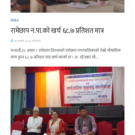
विविध
रामेछाप न.पा.काे खर्च ६८.७ प्रतिशत मात्र
११ श्रावण २०८३, सोमबार
मन्थली,२८ असार । रामेछाप जिल्लाकाे रामेछाप नगरपालिकाकाे तेस्राे चाैमासिक
सम्म कुल ६८.७ प्रतिशत मात्र खर्च भएकाे छ । अाईतबार साे...