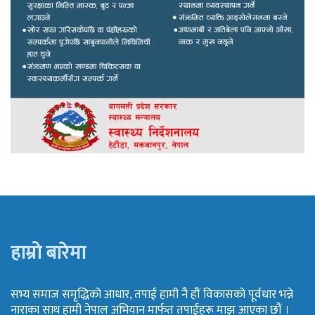
हाम्रो बारेमा
सभ्य समाज समृद्धिको आधार, तपाई हामी नै हौं विकासको पूर्वधार भन्ने
नाराका साथ हामी नेपाल अभियान मार्फत तपाईहरू माझ आएका छौं ।