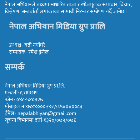
नेपाल अभियानले तथ्यमा आधारित ताजा र खोजमूलक समाचार, विचार,
विश्लेषण, अन्तर्वार्ता लगायतका सामाग्री निरन्तर सम्प्रेषण गर्दै जानेछ ।
नेपाल अभियान मिडिया ग्रुप प्रालि
अध्यक्ष- बद्री नयाँघरे
सम्पादक- रमेश ढुंगेल
सम्पर्क
नेपाल अभियान मिडिया ग्रुप प्रा.लि.
मन्थली-१¸रामेछाप
फोन : ०४८-५४०३२७
मोबाइल नं ९७४४०००२९२,९८५४०४००८३
ईमेल-
nepalabhiyan@gmail.com
सूचना विभागमा दर्ता-१३२०/०७५/०७६