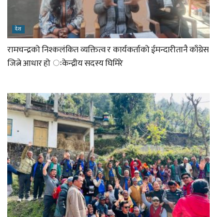
देश
रामचन्द्रको निश्कलंकित व्यक्तित्व र कार्यकर्ताको ईमन्दारीतानै काँग्रेस
जित्ने आधार हो ःकेन्द्रीय सदस्य घिमिरे