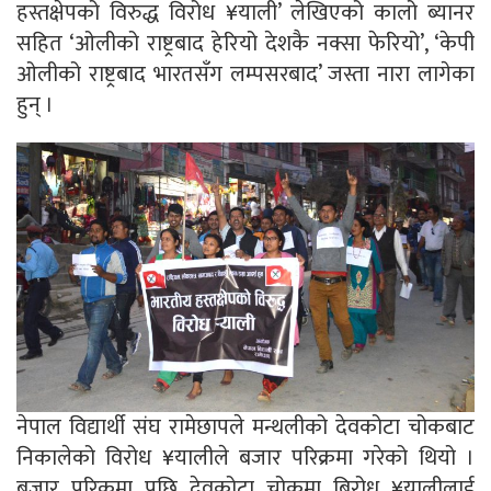
हस्तक्षेपको विरुद्ध विरोध ¥याली’ लेखिएको कालो ब्यानर
सहित ‘ओलीको राष्ट्रबाद हेरियो देशकै नक्सा फेरियो’, ‘केपी
ओलीको राष्ट्रबाद भारतसँग लम्पसरबाद’ जस्ता नारा लागेका
हुन् ।
नेपाल विद्यार्थी संघ रामेछापले मन्थलीको देवकोटा चोकबाट
निकालेको विरोध ¥यालीले बजार परिक्रमा गरेको थियो ।
बजार परिक्रमा पछि देवकोटा चोकमा बिरोध ¥यालीलाई