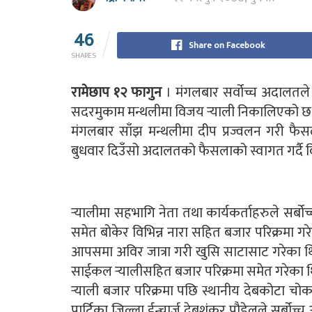
46
Share on Facebook
SHARES
रामेछाप १२ फागुन
। मंगलबार सर्वोच्च अदालतले 
सदरमुकाम मन्थलीमा विजय र्‍याली निकालिएको छ
मंगलबार साँझ मन्थलीमा दीप प्रज्वलन गरी फैस
बुधवार दिउँसो अदालतको फैसलाको स्वागत गर्दै 
र्‍यालीमा सहभागि नेता तथा कार्यकर्ताहरुले सर्बोच्
समेत बोकेर विभिन्न नारा सहित बजार परिक्रमा गर
आपसमा अविर जात्रा गरी खुसि साटासाट गरेका थि
साईकल र्‍यालीसहित बजार परिक्रमा समेत गरेका 
र्‍याली बजार परिक्रमा पछि स्थानीय देबकोटा च
पार्टिका जिल्ला ईन्चार्ज देबशंकर पौडेलले सर्ब