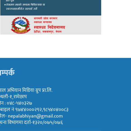
म्पर्क
पाल अभियान मिडिया ग्रुप प्रा.लि.
्थली-१¸रामेछाप
ोन : ०४८-५४०३२७
ोबाइल नं ९७४४०००२९२,९८५४०४००८३
मेल-
nepalabhiyan@gmail.com
ूचना विभागमा दर्ता-१३२०/०७५/०७६