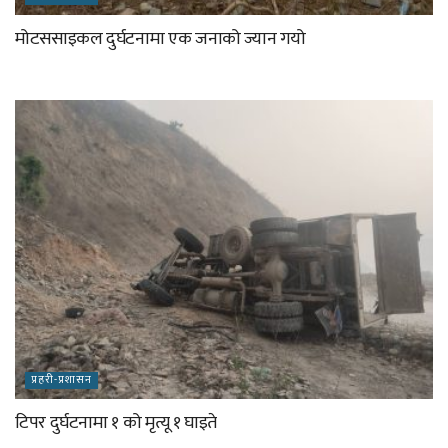
मोटससाइकल दुर्घटनामा एक जनाको ज्यान गयो
प्रहरी-प्रशासन
टिपर दुर्घटनामा १ को मृत्यू १ घाइते