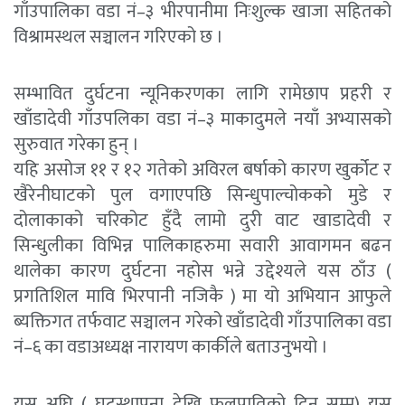
गाँउपालिका वडा नं–३ भीरपानीमा निःशुल्क खाजा सहितको
विश्रामस्थल सञ्चालन गरिएको छ ।
सम्भावित दुर्घटना न्यूनिकरणका लागि रामेछाप प्रहरी र
खाँडादेवी गाँउपलिका वडा नं–३ माकादुमले नयाँ अभ्यासको
सुरुवात गरेका हुन् ।
यहि असोज ११ र १२ गतेको अविरल बर्षाको कारण खुर्कोट र
खैरेनीघाटको पुल वगाएपछि सिन्धुपाल्चोकको मुडे र
दोलाकाको चरिकोट हुँदै लामो दुरी वाट खाडादेवी र
सिन्धुलीका विभिन्न पालिकाहरुमा सवारी आवागमन बढन
थालेका कारण दुर्घटना नहोस भन्ने उद्देश्यले यस ठाँउ (
प्रगतिशिल मावि भिरपानी नजिकै ) मा यो अभियान आफुले
ब्यक्तिगत तर्फवाट सञ्चालन गरेको खाँडादेवी गाँउपालिका वडा
नं–६ का वडाअध्यक्ष नारायण कार्कीले बताउनुभयो ।
यस अघि ( घटस्थापना देखि फुलपातिको दिन सम्म) यस