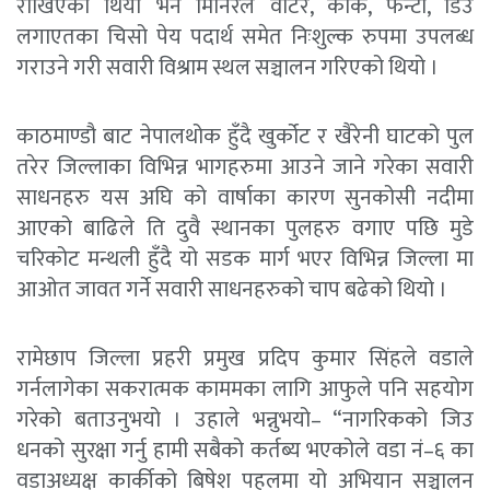
राखिएको थियो भने मिनिरल वाटर, कोक, फेन्टा, डिउ
लगाएतका चिसो पेय पदार्थ समेत निःशुल्क रुपमा उपलब्ध
गराउने गरी सवारी विश्राम स्थल सञ्चालन गरिएको थियो ।
काठमाण्डौ बाट नेपालथोक हुँदै खुर्कोट र खैरेनी घाटको पुल
तरेर जिल्लाका विभिन्न भागहरुमा आउने जाने गरेका सवारी
साधनहरु यस अघि को वार्षाका कारण सुनकोसी नदीमा
आएको बाढिले ति दुवै स्थानका पुलहरु वगाए पछि मुडे
चरिकोट मन्थली हुँदै यो सडक मार्ग भएर विभिन्न जिल्ला मा
आओत जावत गर्ने सवारी साधनहरुको चाप बढेको थियो ।
रामेछाप जिल्ला प्रहरी प्रमुख प्रदिप कुमार सिंहले वडाले
गर्नलागेका सकरात्मक काममका लागि आफुले पनि सहयोग
गरेको बताउनुभयो । उहाले भन्नुभयो– “नागरिकको जिउ
धनको सुरक्षा गर्नु हामी सबैको कर्तब्य भएकोले वडा नं–६ का
वडाअध्यक्ष कार्कीको बिषेश पहलमा यो अभियान सञ्चालन