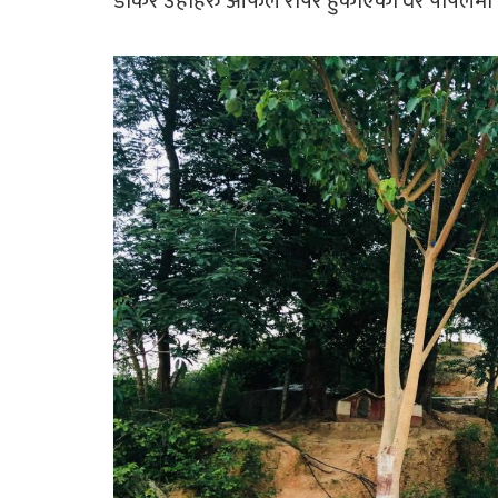
डाकेर उहाँहरु आफैले रोपेर हुर्काएको वर पीपलमा