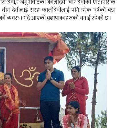
रम्बास देवी,र जमुनाबोटको कालीदेवी चारै देवीको एतिहासिक
तीन देवीलाई सरह कालीदेवीलाई पनि हरेक वर्षको बडा
ाको ब्यवस्था गर्दे आएको बुढापाकाहरुको भनाई रहेको छ ।