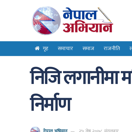
गृह
समाचार
समाज
राजनीति
स
निजि लगानीमा मन
निर्माण
नेपाल अभियान
२५ जेष्ठ २०७८, मंगलवार