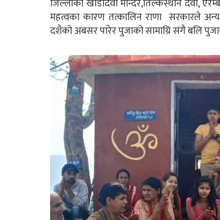
जिल्लाको खाँडादेवी मन्दिर,तिल्केस्थान देवी, ऐ
महत्वका कारण तत्कालिन राणा सरकारले अन्य 
दशैको अबसर पारेर पुजाको सामाग्रि संगै बलि पुज