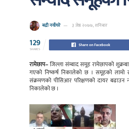
संम्वाद समूहको नि
बद्री नयाँघरे
३ जेष्ठ २०७७, शनिबार
129
Share on Facebook
SHARES
रामेछाप–
जिल्ला संम्बाद समूह रामेछापको शुक्र
गएको निष्कर्ष निकालेको छ । समूहको लामो
संक्रमणको पीसिआर परिक्षणको दायर बढाउन नसक
निकालेको छ ।