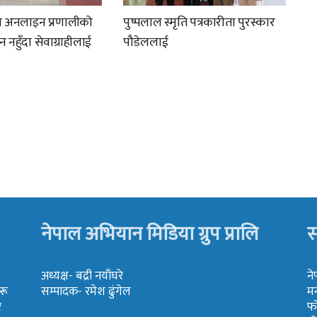
ा अनलाइन प्रणालीको
पुष्पलाल स्मृति पत्रकारीता पुरस्कार
नहुँदा सेवाग्राहीलाई
पौडेललाई
नेपाल अभियान मिडिया ग्रुप प्रालि
स
अध्यक्ष- बद्री नयाँघरे
ने
रू
सम्पादक- रमेश ढुंगेल
मन
र
फ