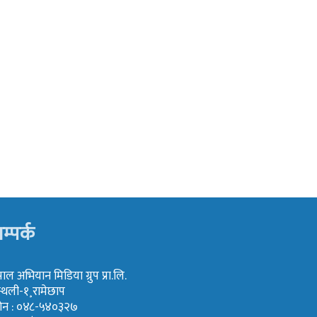
म्पर्क
पाल अभियान मिडिया ग्रुप प्रा.लि.
्थली-१¸रामेछाप
ोन : ०४८-५४०३२७