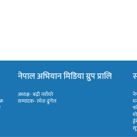
नेपाल अभियान मिडिया ग्रुप प्रालि
स
अध्यक्ष- बद्री नयाँघरे
ने
रू
सम्पादक- रमेश ढुंगेल
मन
र
फ
म
ई
स