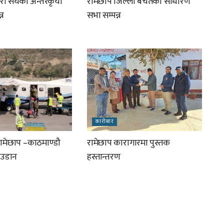
री संघको अन्तरकृया
रामेछाप जिल्ला बचतको साधारण
्न
सभा सम्पन्न
कारोबार
रामेछाप –काठमाण्डौ
रामेछाप कारागारमा पुस्तक
न उडान
हस्तान्तरण