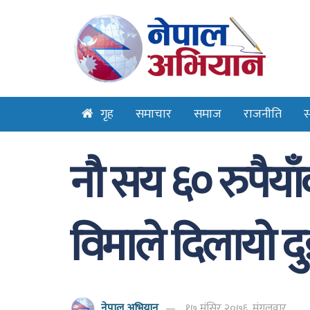
गृह
समाचार
समाज
राजनीति
स
नौ सय ६० रुपैया
विमाले दिलायो 
नेपाल अभियान
१७ मंसिर २०७६, मंगलवार