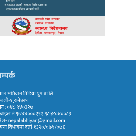
म्पर्क
पाल अभियान मिडिया ग्रुप प्रा.लि.
्थली-१¸रामेछाप
ोन : ०४८-५४०३२७
ोबाइल नं ९७४४०००२९२,९८५४०४००८३
मेल-
nepalabhiyan@gmail.com
ूचना विभागमा दर्ता-१३२०/०७५/०७६