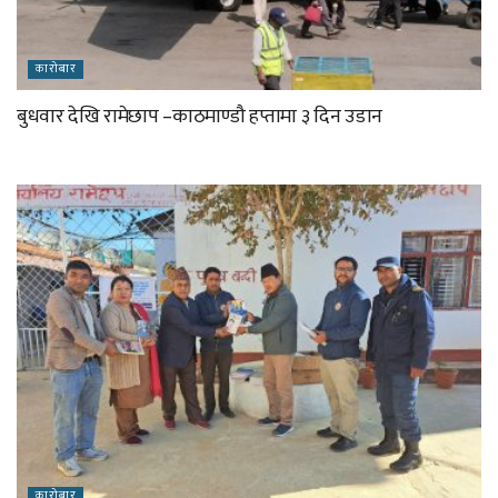
कारोबार
बुधवार देखि रामेछाप –काठमाण्डौ हप्तामा ३ दिन उडान
कारोबार