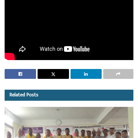
गरीरहेको बताएका छन् । कार्यक्रममा वडा नम्बर १ देखि वडा
नम्बर ५ का वडाध्यक्षहरु क्रमशः चण्डेश्वर चौलागाई, कमल
कुमार केसी, बाबुराम तामाङ, खड्क बहादुर घिसिङ र
ठुलाकान्छा तामाङले आ–आफ्नो वडाबाट प्रवाह भएका सेवा
तथा विकास निर्माणको बारेमा जानकारी गराएका थिए ।
भिडियो :
Related
Posts