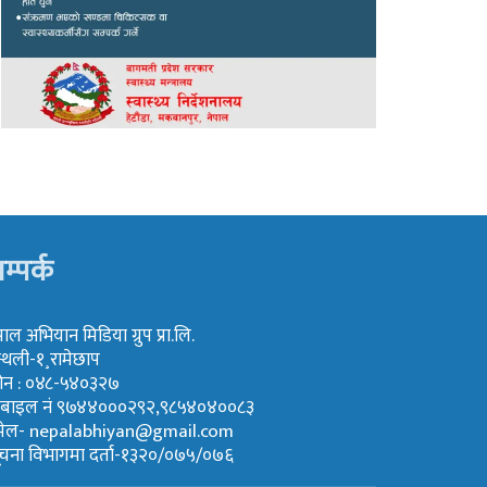
म्पर्क
पाल अभियान मिडिया ग्रुप प्रा.लि.
्थली-१¸रामेछाप
ोन : ०४८-५४०३२७
ोबाइल नं ९७४४०००२९२,९८५४०४००८३
मेल-
nepalabhiyan@gmail.com
ूचना विभागमा दर्ता-१३२०/०७५/०७६