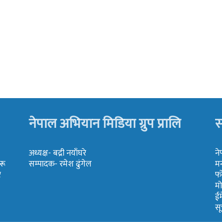
नेपाल अभियान मिडिया ग्रुप प्रालि
स
अध्यक्ष- बद्री नयाँघरे
ने
रू
सम्पादक- रमेश ढुंगेल
मन
र
फ
म
ई
स