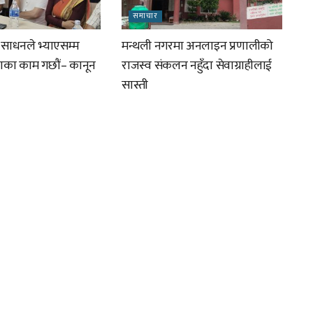
समाचार
र साधनले भ्याएसम्म
मन्थली नगरमा अनलाइन प्रणालीको
ाणका काम गछौं– कानून
राजस्व संकलन नहुँदा सेवाग्राहीलाई
सास्ती