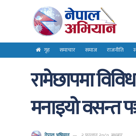
गृह
समाचार
समाज
राजनीति
स
रामेछापमा विविध
मनाइयो वसन्त पञ
नेपाल अभियान
२ फाल्गुन २०८०, बुधबार