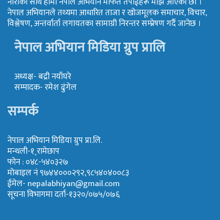
नाराका साथ हामी नेपाल अभियान मार्फत तपाईहरू माझ आएका छौं ।
नेपाल अभियानले तथ्यमा आधारित ताजा र खोजमूलक समाचार, विचार,
विश्लेषण, अन्तर्वार्ता लगायतका सामाग्री निरन्तर सम्प्रेषण गर्दै जानेछ ।
नेपाल अभियान मिडिया ग्रुप प्रालि
अध्यक्ष- बद्री नयाँघरे
सम्पादक- रमेश ढुंगेल
सम्पर्क
नेपाल अभियान मिडिया ग्रुप प्रा.लि.
मन्थली-१¸रामेछाप
फोन : ०४८-५४०३२७
मोबाइल नं ९७४४०००२९२,९८५४०४००८३
ईमेल-
nepalabhiyan@gmail.com
सूचना विभागमा दर्ता-१३२०/०७५/०७६