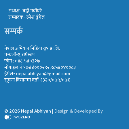
अध्यक्ष- बद्री नयाँघरे
सम्पादक- रमेश ढुंगेल
सम्पर्क
नेपाल अभियान मिडिया ग्रुप प्रा.लि.
मन्थली-१¸रामेछाप
फोन : ०४८-५४०३२७
मोबाइल नं ९७४४०००२९२,९८५४०४००८३
ईमेल-
nepalabhiyan@gmail.com
सूचना विभागमा दर्ता-१३२०/०७५/०७६
© 2026 Nepal Abhiyan |
Design & Developed By