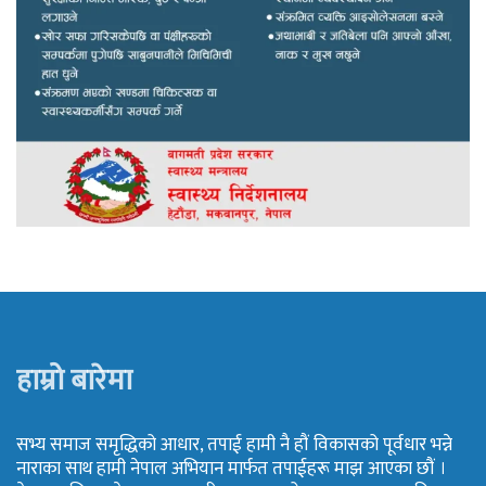
हाम्रो बारेमा
सभ्य समाज समृद्धिको आधार, तपाई हामी नै हौं विकासको पूर्वधार भन्ने
नाराका साथ हामी नेपाल अभियान मार्फत तपाईहरू माझ आएका छौं ।