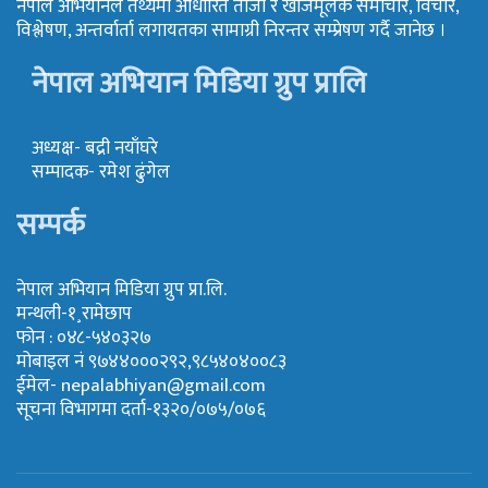
नेपाल अभियानले तथ्यमा आधारित ताजा र खोजमूलक समाचार, विचार,
विश्लेषण, अन्तर्वार्ता लगायतका सामाग्री निरन्तर सम्प्रेषण गर्दै जानेछ ।
नेपाल अभियान मिडिया ग्रुप प्रालि
अध्यक्ष- बद्री नयाँघरे
सम्पादक- रमेश ढुंगेल
सम्पर्क
नेपाल अभियान मिडिया ग्रुप प्रा.लि.
मन्थली-१¸रामेछाप
फोन : ०४८-५४०३२७
मोबाइल नं ९७४४०००२९२,९८५४०४००८३
ईमेल-
nepalabhiyan@gmail.com
सूचना विभागमा दर्ता-१३२०/०७५/०७६