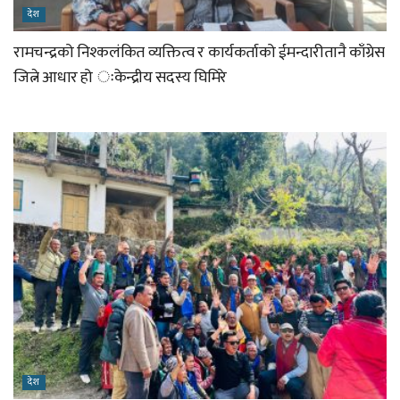
देश
रामचन्द्रको निश्कलंकित व्यक्तित्व र कार्यकर्ताको ईमन्दारीतानै काँग्रेस
जित्ने आधार हो ःकेन्द्रीय सदस्य घिमिरे
देश