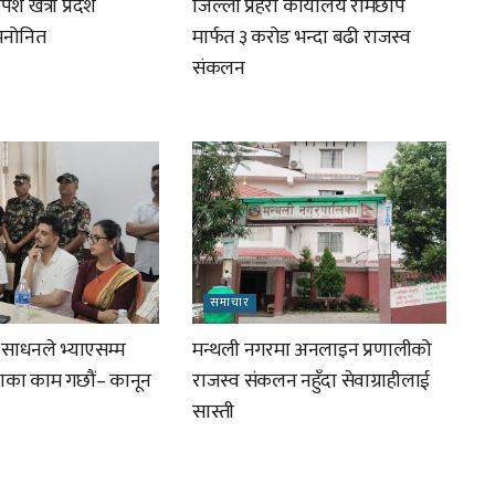
ेश खत्री प्रदेश
जिल्ला प्रहरी कार्यालय रामेछाप
 मनोनित
मार्फत ३ करोड भन्दा बढी राजस्व
संकलन
समाचार
र साधनले भ्याएसम्म
मन्थली नगरमा अनलाइन प्रणालीको
ाणका काम गछौं– कानून
राजस्व संकलन नहुँदा सेवाग्राहीलाई
सास्ती