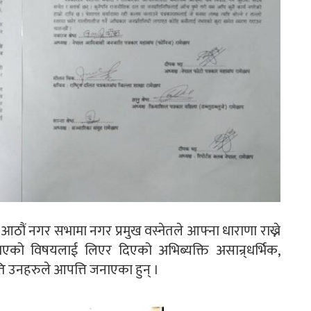
ौं नगर सभामा नगर प्रमुख वस्नेतले आफ्ना धाराणा राख्ने
एको विषयलाई लिएर दिएको अभिब्यक्ति असान्र्धर्भिक,
ि उनहरुले आपत्ति जनाएका हुन् ।