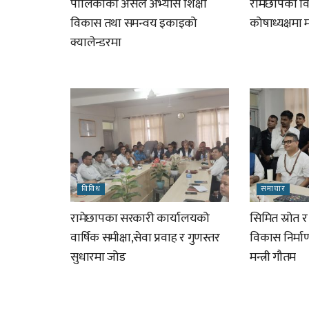
पालिकाका असल अभ्यास शिक्षा
रामेछापका विप
विकास तथा समन्वय इकाइको
कोषाध्यक्षमा
क्यालेन्डरमा
विविध
समाचार
रामेछापका सरकारी कार्यालयको
सिमित स्रोत 
वार्षिक समीक्षा,सेवा प्रवाह र गुणस्तर
विकास निर्म
सुधारमा जोड
मन्त्री गौतम