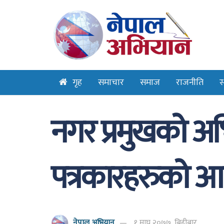
गृह
समाचार
समाज
राजनीति
स
नगर प्रमुखको अभिब
पत्रकारहरुको आ
नेपाल अभियान
१ माघ २०७७, बिहीबार