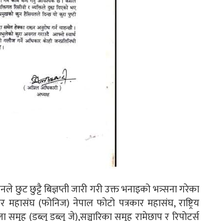
ले छुट छुट्टै बिज्ञप्ती जारी गरी उक्त भनाइको भत्र्सना गरेका
 महासंघ (फोनिज) नेपाल फोटो पत्रकार महासंघ, राष्ट्रिय
समुह (डब्लु डब्लु जे),सञ्चारिका समुह रामेछाप र रिपोटर्स