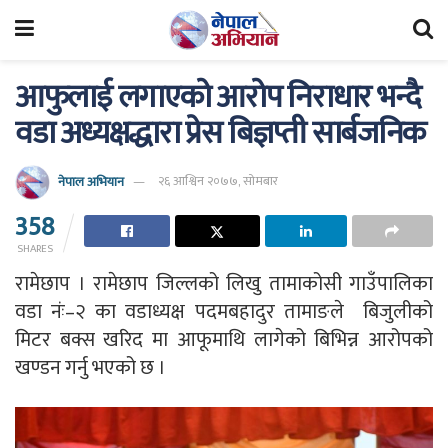
आफुलाई लगाएको आरोप निराधार भन्दै
वडा अध्यक्षद्धारा प्रेस बिज्ञप्ती सार्बजनिक
नेपाल अभियान
२६ आश्विन २०७७, सोमबार
358
SHARES
रामेछाप । रामेछाप जिल्लको लिखु तामाकोसी गाउँपालिका
वडा नंः–२ का वडाध्यक्ष पदमबहादुर तामाङले बिजुलीको
मिटर बक्स खरिद मा आफूमाथि लागेको बिभिन्न आरोपको
खण्डन गर्नु भएको छ ।