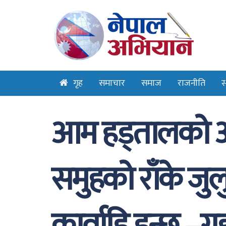
गृह
समाचार
समाज
राजनीति
स
आम हड्तालको आब्
समुहको राँके जुल