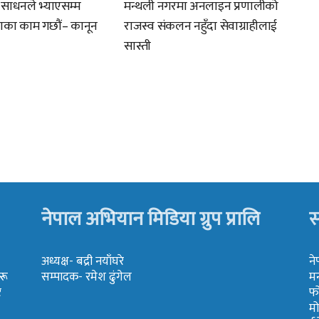
र साधनले भ्याएसम्म
मन्थली नगरमा अनलाइन प्रणालीको
ाणका काम गछौं– कानून
राजस्व संकलन नहुँदा सेवाग्राहीलाई
सास्ती
नेपाल अभियान मिडिया ग्रुप प्रालि
स
अध्यक्ष- बद्री नयाँघरे
ने
रू
सम्पादक- रमेश ढुंगेल
मन
र
फ
म