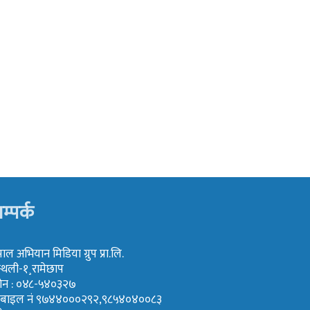
म्पर्क
पाल अभियान मिडिया ग्रुप प्रा.लि.
्थली-१¸रामेछाप
ोन : ०४८-५४०३२७
ोबाइल नं ९७४४०००२९२,९८५४०४००८३