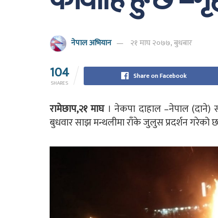
कार्वाहि हुन्छ –गृ
नेपाल अभियान
२१ माघ २०७७, बुधबार
104
Share on Facebook
SHARES
रामेछाप,२१ माघ
। नेकपा दाहाल –नेपाल (दाने) 
बुधवार साझ मन्थलीमा राँके जुलुस प्रदर्शन गरेको छ