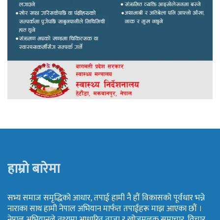
हाम्रो बारेमा
सभ्य समाज समृद्धिको आधार, तपाई हामी नै हौं विकासको पूर्वधार भन्ने
नाराका साथ हामी नेपाल अभियान मार्फत तपाईहरू माझ आएका छौं ।
नेपाल अभियानले तथ्यमा आधारित ताजा र खोजमूलक समाचार, विचार,