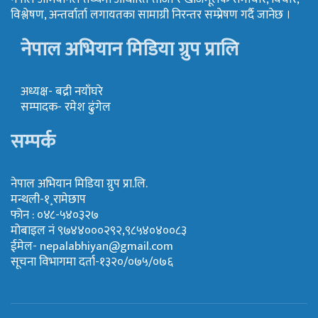
विश्लेषण, अन्तर्वार्ता लगायतका सामाग्री निरन्तर सम्प्रेषण गर्दै जानेछ ।
नेपाल अभियान मिडिया ग्रुप प्रालि
अध्यक्ष- बद्री नयाँघरे
सम्पादक- रमेश ढुंगेल
सम्पर्क
नेपाल अभियान मिडिया ग्रुप प्रा.लि.
मन्थली-१¸रामेछाप
फोन : ०४८-५४०३२७
मोबाइल नं ९७४४०००२९२,९८५४०४००८३
ईमेल-
nepalabhiyan@gmail.com
सूचना विभागमा दर्ता-१३२०/०७५/०७६