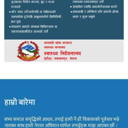
हाम्रो बारेमा
सभ्य समाज समृद्धिको आधार, तपाई हामी नै हौं विकासको पूर्वधार भन्ने
नाराका साथ हामी नेपाल अभियान मार्फत तपाईहरू माझ आएका छौं ।