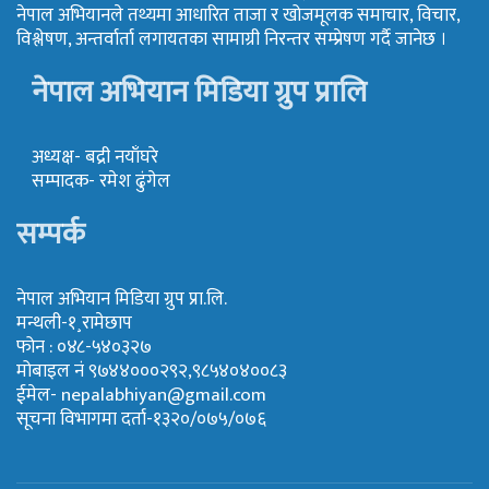
नेपाल अभियानले तथ्यमा आधारित ताजा र खोजमूलक समाचार, विचार,
विश्लेषण, अन्तर्वार्ता लगायतका सामाग्री निरन्तर सम्प्रेषण गर्दै जानेछ ।
नेपाल अभियान मिडिया ग्रुप प्रालि
अध्यक्ष- बद्री नयाँघरे
सम्पादक- रमेश ढुंगेल
सम्पर्क
नेपाल अभियान मिडिया ग्रुप प्रा.लि.
मन्थली-१¸रामेछाप
फोन : ०४८-५४०३२७
मोबाइल नं ९७४४०००२९२,९८५४०४००८३
ईमेल-
nepalabhiyan@gmail.com
सूचना विभागमा दर्ता-१३२०/०७५/०७६