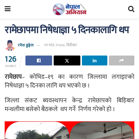
रामेछापमा निषेधाज्ञा ५ दिनकालागि थप
रमेश ढुङ्गेल
११ भाद्र २०७७, बिहीबार
126
SHARES
रामेछाप
– कोभिड–१९ का कारण जिल्लामा लगाइएको
निषेधाज्ञा ५ दिनका लागि थप भएको छ ।
जिल्ला संकट ब्यवस्थापन केन्द्र रामेछापको बिहिबार
मन्थलीमा बसेको बैठकले थप गर्ने निर्णय गरेको हो ।