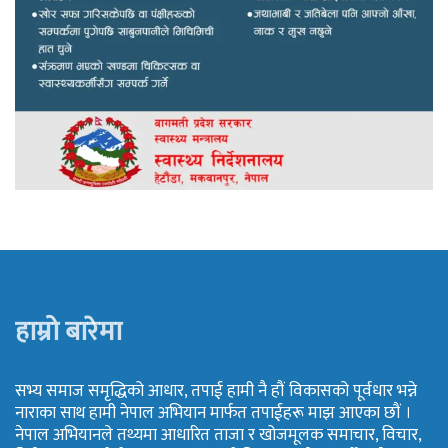
हाम्रो बारेमा
सभ्य समाज समृद्धिको आधार, तपाई हामी नै हौं विकासको पूर्वधार भन्ने
नाराका साथ हामी नेपाल अभियान मार्फत तपाईहरू माझ आएका छौं ।
नेपाल अभियानले तथ्यमा आधारित ताजा र खोजमूलक समाचार, विचार,