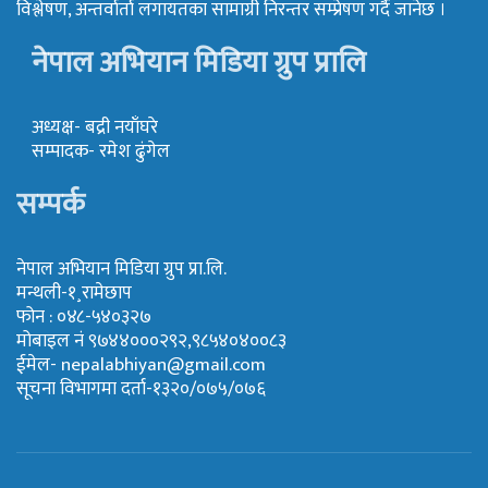
विश्लेषण, अन्तर्वार्ता लगायतका सामाग्री निरन्तर सम्प्रेषण गर्दै जानेछ ।
नेपाल अभियान मिडिया ग्रुप प्रालि
अध्यक्ष- बद्री नयाँघरे
सम्पादक- रमेश ढुंगेल
सम्पर्क
नेपाल अभियान मिडिया ग्रुप प्रा.लि.
मन्थली-१¸रामेछाप
फोन : ०४८-५४०३२७
मोबाइल नं ९७४४०००२९२,९८५४०४००८३
ईमेल-
nepalabhiyan@gmail.com
सूचना विभागमा दर्ता-१३२०/०७५/०७६