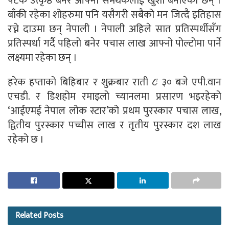
पटक उत्कृष्ठ बनेर आफ्ना समर्थकलाई खुशी बनाएका छन् ।
बाँकी रहेका शोहरुमा पनि यसैगरी सबैको मन जित्दै इतिहास
रच्ने दाउमा छन् नेपाली । नेपाली अहिले सात प्रतिस्पर्धीसँग
प्रतिस्पर्धा गर्दै पहिलो बनेर पचास लाख आफ्नो पोल्टोमा पार्ने
लक्ष्यमा रहेका छन् ।
हरेक हप्ताको बिहिबार र शुक्रबार राती ८ः ३० बजे एपी.वान
एचडी. र डिशहोम रमाइलो च्यानलमा प्रसारण भइरहेको
‘आईएमई नेपाल लोक स्टार’को प्रथम पुरस्कार पचास लाख,
द्वितीय पुरस्कार पच्चीस लाख र तृतीय पुरस्कार दश लाख
रहेको छ ।
Related
Posts