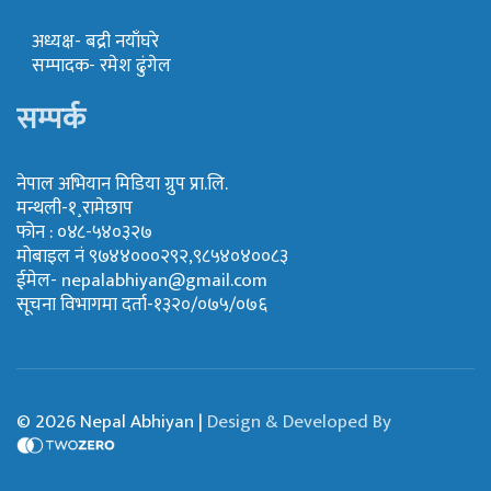
अध्यक्ष- बद्री नयाँघरे
सम्पादक- रमेश ढुंगेल
सम्पर्क
नेपाल अभियान मिडिया ग्रुप प्रा.लि.
मन्थली-१¸रामेछाप
फोन : ०४८-५४०३२७
मोबाइल नं ९७४४०००२९२,९८५४०४००८३
ईमेल-
nepalabhiyan@gmail.com
सूचना विभागमा दर्ता-१३२०/०७५/०७६
© 2026 Nepal Abhiyan |
Design & Developed By