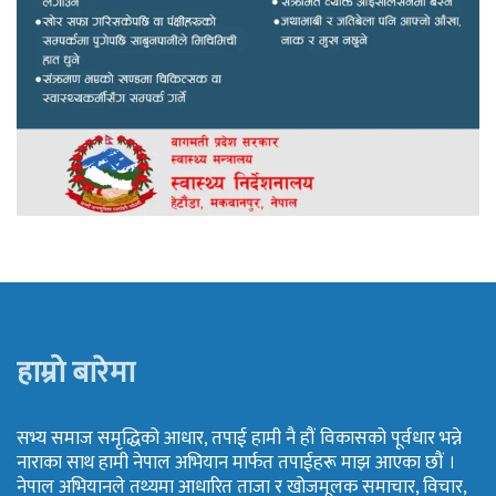
हाम्रो बारेमा
सभ्य समाज समृद्धिको आधार, तपाई हामी नै हौं विकासको पूर्वधार भन्ने
नाराका साथ हामी नेपाल अभियान मार्फत तपाईहरू माझ आएका छौं ।
नेपाल अभियानले तथ्यमा आधारित ताजा र खोजमूलक समाचार, विचार,