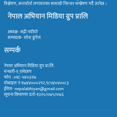
विश्लेषण, अन्तर्वार्ता लगायतका सामाग्री निरन्तर सम्प्रेषण गर्दै जानेछ ।
नेपाल अभियान मिडिया ग्रुप प्रालि
अध्यक्ष- बद्री नयाँघरे
सम्पादक- रमेश ढुंगेल
सम्पर्क
नेपाल अभियान मिडिया ग्रुप प्रा.लि.
मन्थली-१¸रामेछाप
फोन : ०४८-५४०३२७
मोबाइल नं ९७४४०००२९२,९८५४०४००८३
ईमेल-
nepalabhiyan@gmail.com
सूचना विभागमा दर्ता-१३२०/०७५/०७६