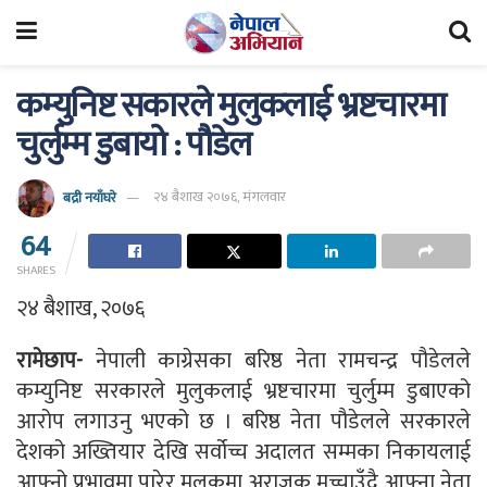
कम्युनिष्ट सकारले मुलुकलाई भ्रष्टचारमा
चुर्लुम्म डुबायो : पौडेल
बद्री नयाँघरे
२४ बैशाख २०७६, मंगलवार
64
SHARES
२४ बैशाख, २०७६
रामेछाप-
नेपाली काग्रेसका बरिष्ठ नेता रामचन्द्र पौडेलले
कम्युनिष्ट सरकारले मुलुकलाई भ्रष्टचारमा चुर्लुम्म डुबाएको
आरोप लगाउनु भएको छ । बरिष्ठ नेता पौडेलले सरकारले
देशको अख्तियार देखि सर्वोच्च अदालत सम्मका निकायलाई
आफ्नो प्रभावमा पारेर मुलुकमा अराजक मच्चाउँदै आफ्ना नेता