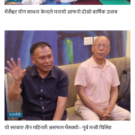
भैसैश्वर योग साधना केन्दले मनायो आफनो दोस्रो बार्षिक उत्सब
राजनीति
यो सरकार तीन महिनामै असफल भैसक्यो– पूर्ब मन्त्री घिसिङ