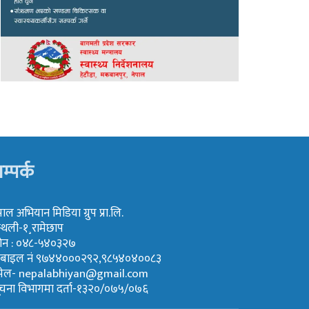
म्पर्क
पाल अभियान मिडिया ग्रुप प्रा.लि.
्थली-१¸रामेछाप
ोन : ०४८-५४०३२७
ोबाइल नं ९७४४०००२९२,९८५४०४००८३
मेल-
nepalabhiyan@gmail.com
ूचना विभागमा दर्ता-१३२०/०७५/०७६