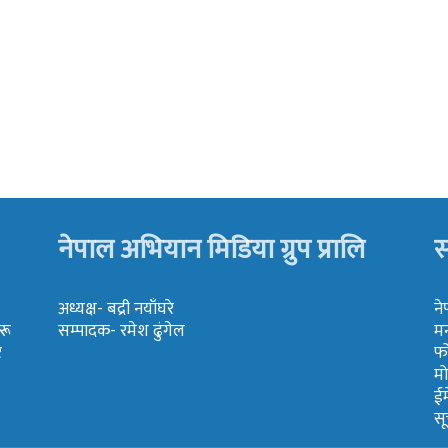
नेपाल अभियान मिडिया ग्रुप प्रालि
स
अध्यक्ष- बद्री नयाँघरे
ने
रू
सम्पादक- रमेश ढुंगेल
मन
र
फ
म
ई
स