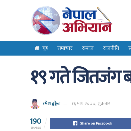
गृह
समाचार
समाज
राजनीति
स
१९ गते जितजंग ब
रमेश ढुङ्गेल
१६ माघ २०७७, शुक्रबार
190
Share on Facebook
SHARES