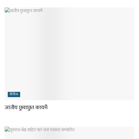
विविध
जातीय छुवाछुत कायमै