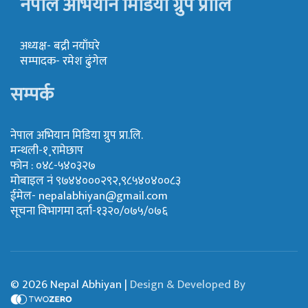
नेपाल अभियान मिडिया ग्रुप प्रालि
अध्यक्ष- बद्री नयाँघरे
सम्पादक- रमेश ढुंगेल
सम्पर्क
नेपाल अभियान मिडिया ग्रुप प्रा.लि.
मन्थली-१¸रामेछाप
फोन : ०४८-५४०३२७
मोबाइल नं ९७४४०००२९२,९८५४०४००८३
ईमेल-
nepalabhiyan@gmail.com
सूचना विभागमा दर्ता-१३२०/०७५/०७६
© 2026 Nepal Abhiyan |
Design & Developed By