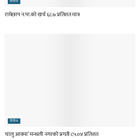
विविध
रामेछाप न.पा.काे खर्च ६८.७ प्रतिशत मात्र
विविध
चालु आवमा’ मन्थली नगरको प्रगती ८५.०४ प्रतिशत