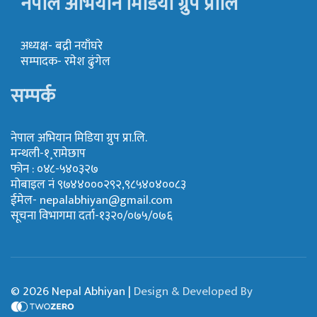
नेपाल अभियान मिडिया ग्रुप प्रालि
अध्यक्ष- बद्री नयाँघरे
सम्पादक- रमेश ढुंगेल
सम्पर्क
नेपाल अभियान मिडिया ग्रुप प्रा.लि.
मन्थली-१¸रामेछाप
फोन : ०४८-५४०३२७
मोबाइल नं ९७४४०००२९२,९८५४०४००८३
ईमेल-
nepalabhiyan@gmail.com
सूचना विभागमा दर्ता-१३२०/०७५/०७६
© 2026 Nepal Abhiyan |
Design & Developed By